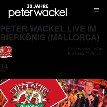
PETER WACKEL LIVE IM
BIERKÖNIG (MALLORCA)
Peter Wackel LIVE im
Bierkönig (Mallorca)
14
SEP