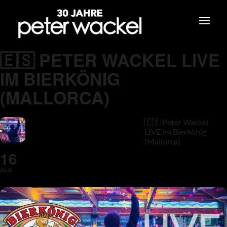
🇪🇸 PETER WACKEL LIVE
IM BIERKÖNIG
(MALLORCA)
🇪🇸 Peter Wackel
LIVE im Bierkönig
(Mallorca)
16
AUG