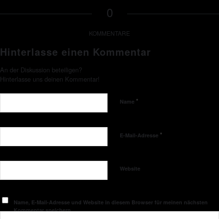
0
KOMMENTARE
Hinterlasse einen Kommentar
An der Diskussion beteiligen?
Hinterlasse uns deinen Kommentar!
*
Name
*
E-Mail-Adresse
Website
Name, E-Mail-Adresse und Website in diesem Browser für meinen nächsten
Kommentar speichern.