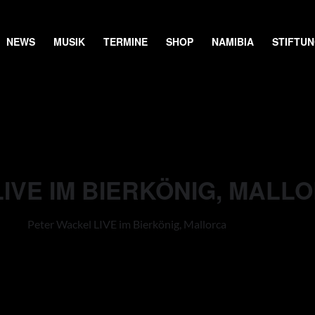
NEWS
MUSIK
TERMINE
SHOP
NAMIBIA
STIFTU
IVE IM BIERKÖNIG, MALL
Peter Wackel LIVE im Bierkönig, Mallorca