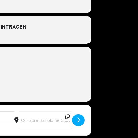
EINTRAGEN
R
Destination Address - Peter Wackel LIVE im Bierkönig, Mallo