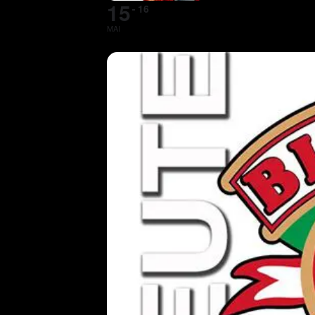
15
16
MAI