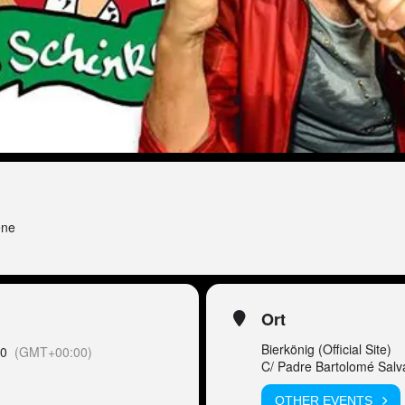
ene
Ort
Bierkönig (Official Site)
00
(GMT+00:00)
C/ Padre Bartolomé Salv
OTHER EVENTS