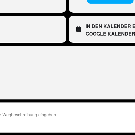
IN DEN KALENDER 
GOOGLE KALENDE
eter Wackel LIVE im Bierkönig, Mallorca [L3k40CgmJ]