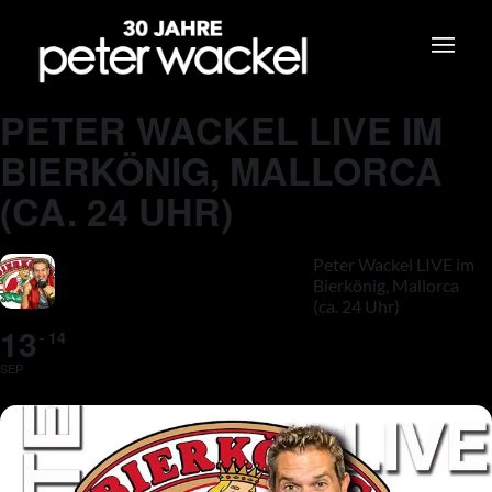
PETER WACKEL LIVE IM
BIERKÖNIG, MALLORCA
(CA. 24 UHR)
Peter Wackel LIVE im
Bierkönig, Mallorca
(ca. 24 Uhr)
13
14
SEP