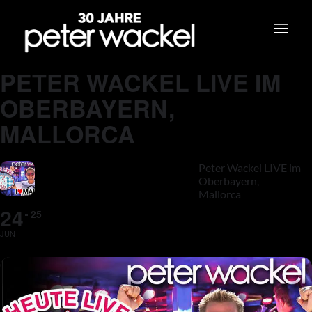
PETER WACKEL LIVE IM
OBERBAYERN,
MALLORCA
Peter Wackel LIVE im
Oberbayern,
Mallorca
24
25
JUN