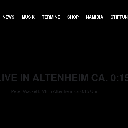
NEWS
MUSIK
TERMINE
SHOP
NAMIBIA
STIFTU
VE IN ALTENHEIM CA. 0:1
Peter Wackel LIVE in Altenheim ca. 0:15 Uhr