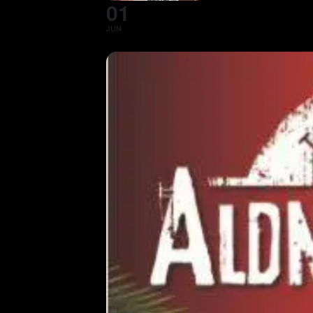
01
JUN