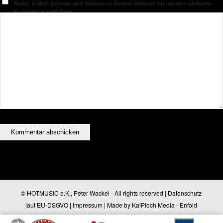
Name, E-Mail-Adresse und Website in diesem Browser für meinen nächsten
Kommentar speichern.
© HOTMUSIC e.K., Peter Wackel - All rights reserved |
Datenschutz
laut EU-DSGVO
|
Impressum
| Made by
KaiPioch Media
-
Enfold
WordPress Theme by Kriesi