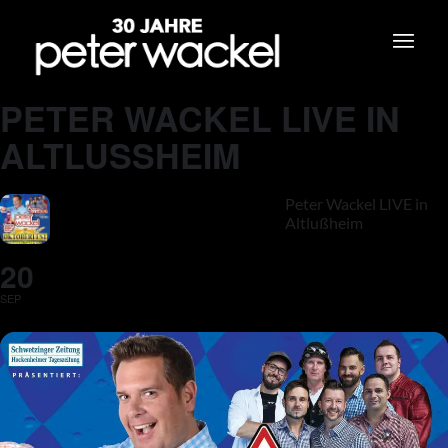
PETER WACKEL LIVE IN
ALTLUSSHEIM
Peter Wackel LIVE in
Altlußheim
20
SEP