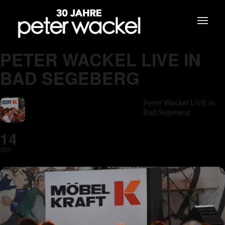
PETER WACKEL LIVE IN
BAD SEGEBERG
Peter Wackel LIVE in
Bad Segeberg
14
SEP