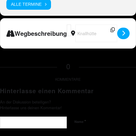
ALLE TERMINE
Address - Peter Wackel LIVE in Baun
Destination Address - Peter Wac
Wegbeschreibung
0
KOMMENTARE
Hinterlasse einen Kommentar
An der Diskussion beteiligen?
Hinterlasse uns deinen Kommentar!
*
Name