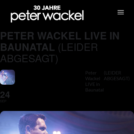
PETER WACKEL LIVE IN
(LEIDER
BAUNATAL
ABGESAGT)
Peter
(LEIDER
Wackel
ABGESAGT)
LIVE in
Baunatal
24
SEP