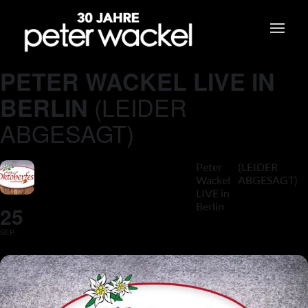
PETER WACKEL LIVE IN
(LEIDER
BERLIN
ABGESAGT)
Peter
(LEIDER
Wackel
ABGESAGT)
LIVE in
Berlin
25
SEP