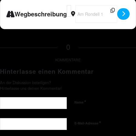
Address - Peter Wackel LIVE in Berl
Destination Address - Peter Wac
Wegbeschreibung
0
KOMMENTARE
Hinterlasse einen Kommentar
An der Diskussion beteiligen?
Hinterlasse uns deinen Kommentar!
*
Name
*
E-Mail-Adresse