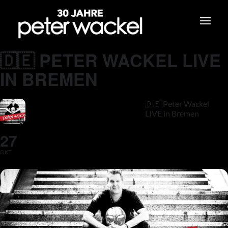
🇩🇪 PETER WACKEL LIVE
IN BREMEN
🇩🇪 Peter Wackel
LIVE in Bremen
27
OKT