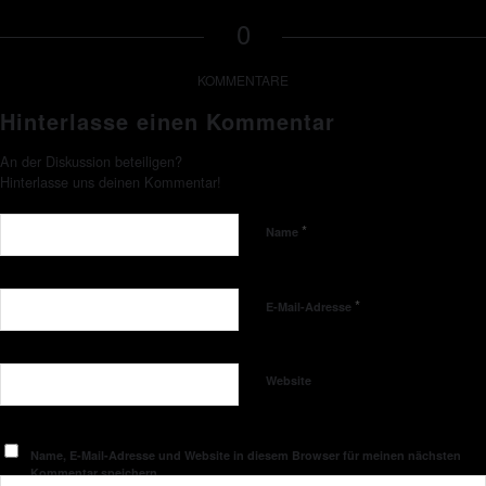
0
KOMMENTARE
Hinterlasse einen Kommentar
An der Diskussion beteiligen?
Hinterlasse uns deinen Kommentar!
*
Name
*
E-Mail-Adresse
Website
Name, E-Mail-Adresse und Website in diesem Browser für meinen nächsten
Kommentar speichern.