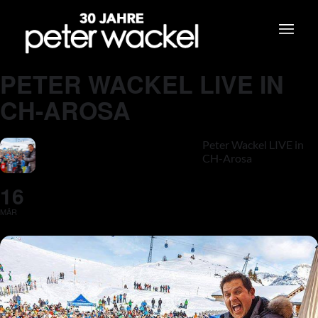
PETER WACKEL LIVE IN
CH-AROSA
Peter Wackel LIVE in
CH-Arosa
16
MÄR