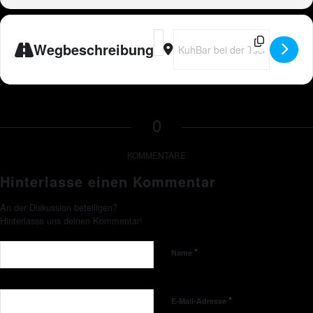
Address - Peter Wackel LIVE in CH-A
Destination Address - Peter Wa
Wegbeschreibung
0
KOMMENTARE
Hinterlasse einen Kommentar
An der Diskussion beteiligen?
Hinterlasse uns deinen Kommentar!
*
Name
*
E-Mail-Adresse