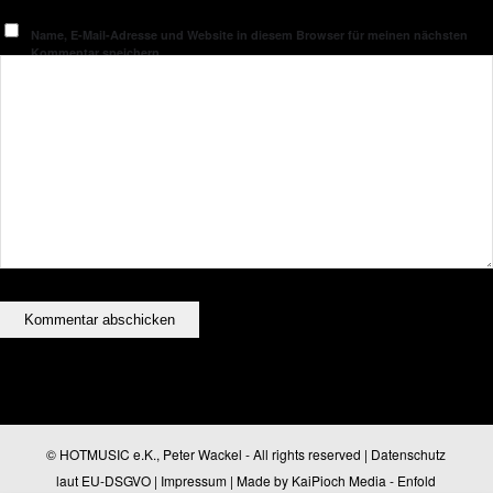
Name, E-Mail-Adresse und Website in diesem Browser für meinen nächsten
Kommentar speichern.
© HOTMUSIC e.K., Peter Wackel - All rights reserved |
Datenschutz
laut EU-DSGVO
|
Impressum
| Made by
KaiPioch Media
-
Enfold