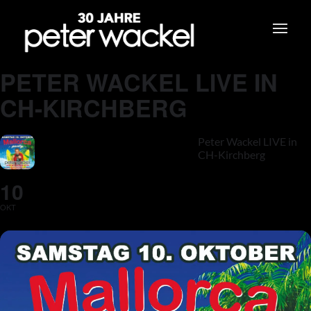
PETER WACKEL LIVE IN
CH-KIRCHBERG
Peter Wackel LIVE in
CH-Kirchberg
10
OKT