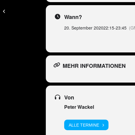
Peter Wackel LIVE in
Nürnberg
(LEIDER
Wann?
ABGESAGT)
20. September 2020
22:15
-
23:45
(G
MEHR INFORMATIONEN
Von
Peter Wackel
ALLE TERMINE