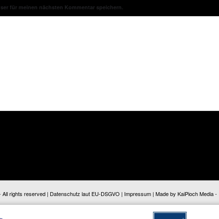
wser für meinen nächsten Kommentar speichern.
ll rights reserved |
Datenschutz laut EU-DSGVO
|
Impressum
| Made by
KaiPioch Media
-