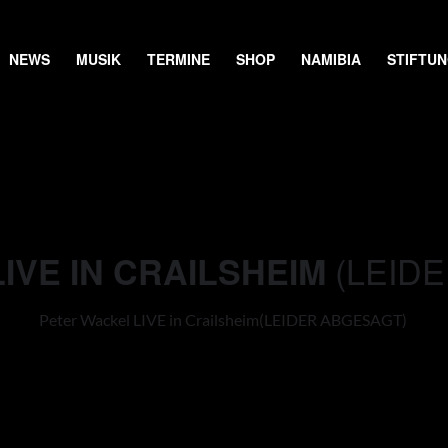
NEWS
MUSIK
TERMINE
SHOP
NAMIBIA
STIFTU
(LEID
IVE IN CRAILSHEIM
Peter Wackel LIVE in Crailsheim
(LEIDER ABGESAGT)