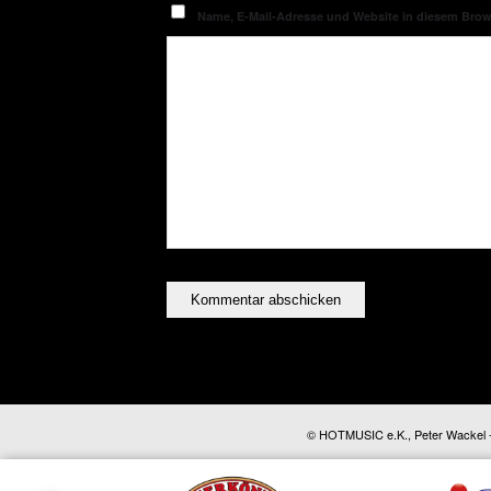
Name, E-Mail-Adresse und Website in diesem Bro
© HOTMUSIC e.K., Peter Wackel - A