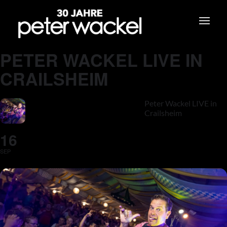
PETER WACKEL LIVE IN
CRAILSHEIM
Peter Wackel LIVE in
Crailsheim
16
SEP