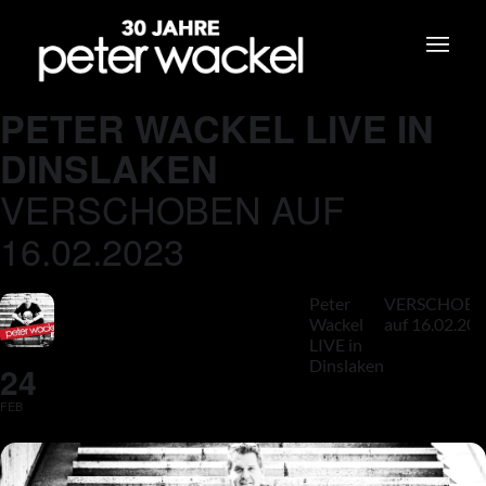
PETER WACKEL LIVE IN
DINSLAKEN
VERSCHOBEN AUF
16.02.2023
Peter
VERSCHOB
Wackel
auf 16.02.20
LIVE in
Dinslaken
24
FEB