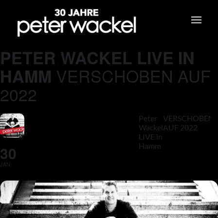
PETER WACKEL LIVE IN
VERSCHOBEN AUF
HAMM
2022
Peter
VERSCHOBEN
Wackel
AUF 2022
LIVE in
Hamm
30
JAN