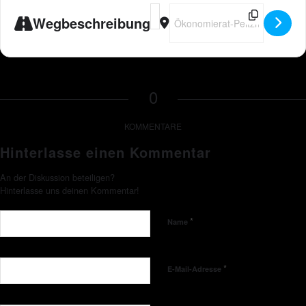
Address - Peter Wackel LIVE in Ha
Destination Address - Peter Wa
Wegbeschreibung
0
KOMMENTARE
Hinterlasse einen Kommentar
An der Diskussion beteiligen?
Hinterlasse uns deinen Kommentar!
*
Name
*
E-Mail-Adresse