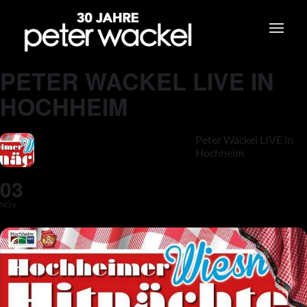
PETER WACKEL LIVE IN
HOCHHEIM
Peter Wackel LIVE in
Hochheim
03
NOV