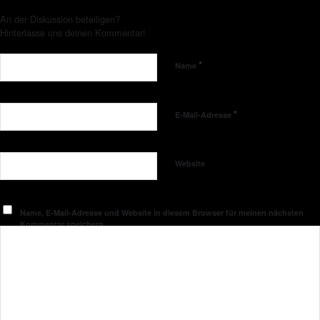
An der Diskussion beteiligen?
Hinterlasse uns deinen Kommentar!
*
Name
*
E-Mail-Adresse
Website
Name, E-Mail-Adresse und Website in diesem Browser für meinen nächsten
Kommentar speichern.