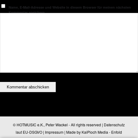
Name, E-Mail-Adresse und Website in diesem Browser für meinen nächsten
Kommentar speichern.
© HOTMUSIC e.K., Peter Wackel - All rights reserved |
Datenschutz
laut EU-DSGVO
|
Impressum
| Made by
KaiPioch Media
-
Enfold