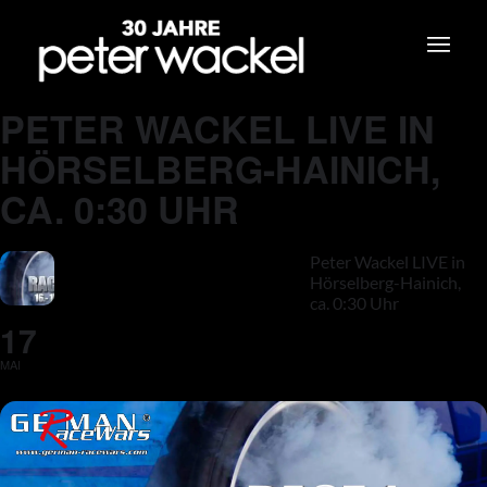
PETER WACKEL LIVE IN
HÖRSELBERG-HAINICH,
CA. 0:30 UHR
Peter Wackel LIVE in
Hörselberg-Hainich,
ca. 0:30 Uhr
17
MAI