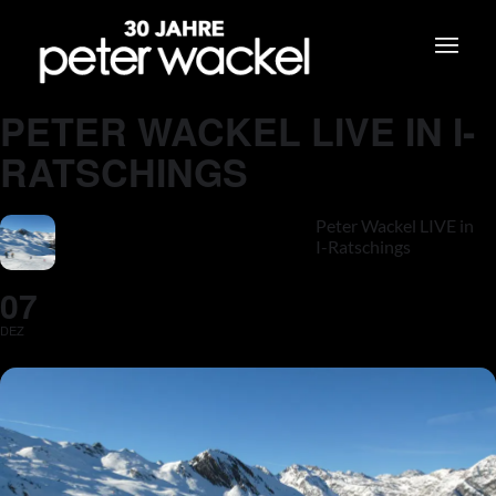
PETER WACKEL LIVE IN I-
RATSCHINGS
Peter Wackel LIVE in
I-Ratschings
07
DEZ