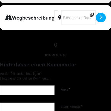
Address - Peter Wackel LIVE in I-R
Destination Address - Peter Wac
Wegbeschreibung
0
KOMMENTARE
Hinterlasse einen Kommentar
An der Diskussion beteiligen?
Hinterlasse uns deinen Kommentar!
*
Name
*
E-Mail-Adresse