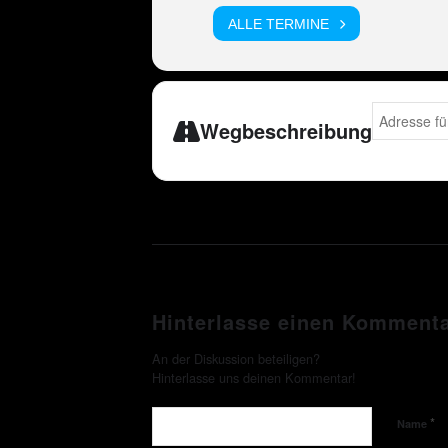
ALLE TERMINE
Address - P
Wegbeschreibung
Hinterlasse einen Komment
An der Diskussion beteiligen?
Hinterlasse uns deinen Kommentar!
*
Name