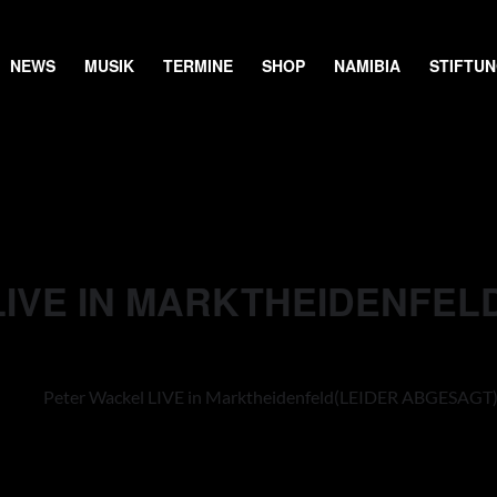
NEWS
MUSIK
TERMINE
SHOP
NAMIBIA
STIFTU
LIVE IN MARKTHEIDENFEL
Peter Wackel LIVE in Marktheidenfeld
(LEIDER ABGESAGT