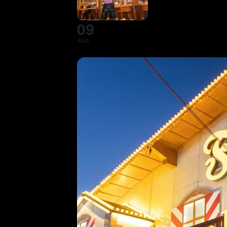
09
AUG