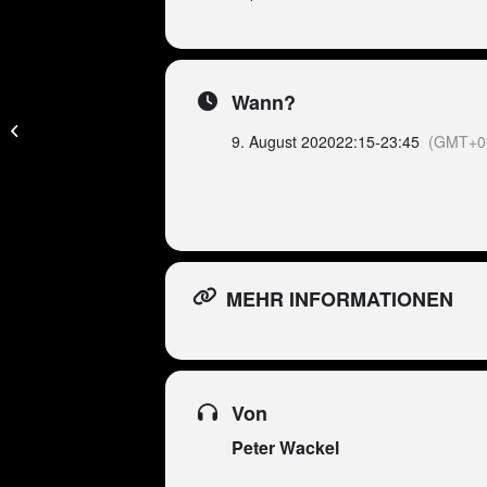
Wann?
Peter Wackel LIVE in
Nürnberg
(LEIDER
9. August 2020
22:15
-
23:45
(GMT+0
ABGESAGT)
MEHR INFORMATIONEN
Von
Peter Wackel