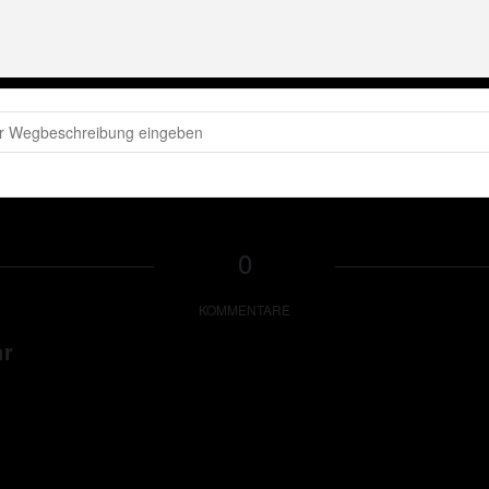
(LEIDER ABGESAGT)
eter Wackel LIVE in Marktheidenfeld
[zf4VhHHaf]
0
KOMMENTARE
ar