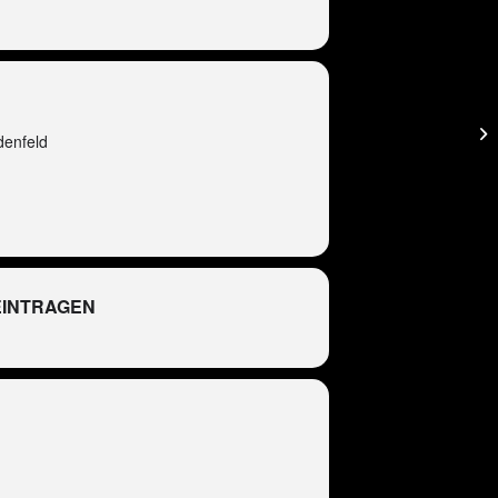
denfeld
EINTRAGEN
R