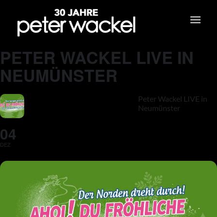
PETER WACKEL LIVE IN
NEUMÜNSTER
Peter Wackel LIVE in
Neumünster
04
DEZ