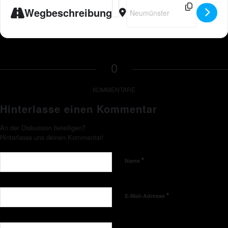
Address - Peter Wackel LIVE in Neu
Destination Address - Peter Wa
Wegbeschreibung
0
KOMMENTARE
Hinterlasse einen Kommentar
An der Diskussion beteiligen?
Hinterlasse uns deinen Kommentar!
*
Name
*
E-Mail-Adresse