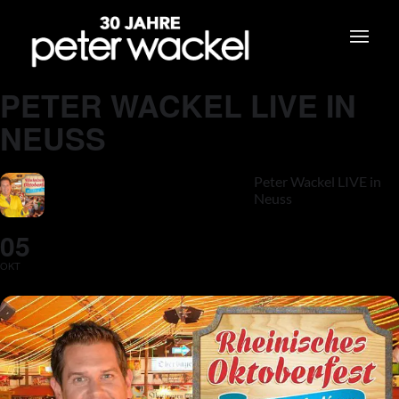
PETER WACKEL LIVE IN
NEUSS
Peter Wackel LIVE in
Neuss
05
OKT