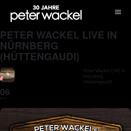
PETER WACKEL LIVE IN
NÜRNBERG
(HÜTTENGAUDI)
Peter Wackel LIVE in
Nürnberg
(Hüttengaudi)
06
NOV