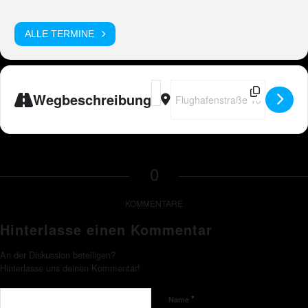
ALLE TERMINE
Address - Peter Wackel LIVE in Nür
Destination Address - Peter Wac
Wegbeschreibung
0
KOMMENTARE
Hinterlasse einen Kommentar
An der Diskussion beteiligen?
Hinterlasse uns deinen Kommentar!
*
Name