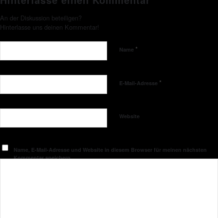
An der Diskussion beteiligen?
Hinterlasse uns deinen Kommentar!
*
Name
*
E-Mail-Adresse
Website
Name, E-Mail-Adresse und Website in diesem Browser für meinen nächsten
Kommentar speichern.