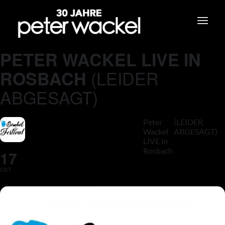
PETER WACKEL LIVE IN
(LEIDER
ROSBACH
ABGESAGT)
Peter
(LEIDER
Wackel
ABGESAGT)
LIVE in
Rosbach
17
OKT