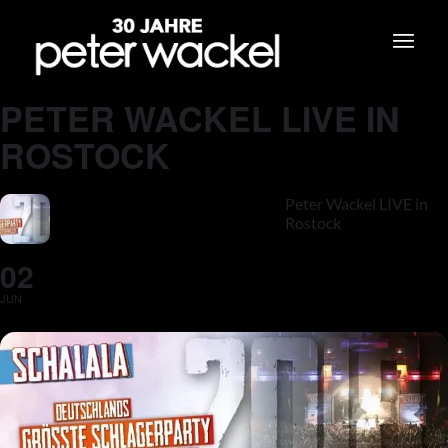
PETER WACKEL LIVE IN
ROSTOCK
Peter Wackel LIVE in
Rostock
02
JUN