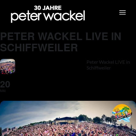
PETER WACKEL LIVE IN
SCHIFFWEILER
Peter Wackel LIVE in
Schiffweiler
20
MAI