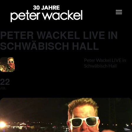
PETER WACKEL LIVE IN
SCHWÄBISCH HALL
Peter Wackel LIVE in
Schwäbisch Hall
22
JUL