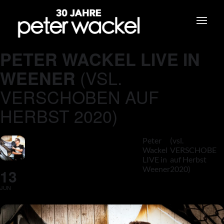
PETER WACKEL LIVE IN
(VSL.
WEENER
VERSCHOBEN AUF
HERBST 2020)
Peter
(vsl.
Wackel
VERSCHOBEN
LIVE in
auf Herbst
Weener
2020)
13
JUN