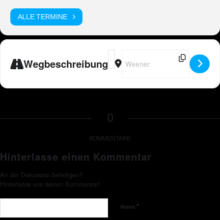
ALLE TERMINE
Address - Peter Wackel LIVE in Wee
Destination Address - Peter Wa
Wegbeschreibung
0
KOMMENTARE
Hinterlasse einen Kommentar
An der Diskussion beteiligen?
Hinterlasse uns deinen Kommentar!
*
Name