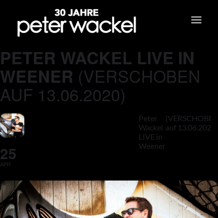
PETER WACKEL LIVE IN
(VERSCHOBEN
WEENER
AUF 13.06.2020)
Peter
(VERSCHOBE
Wackel
auf 13.06.2020)
LIVE in
Weener
25
APR