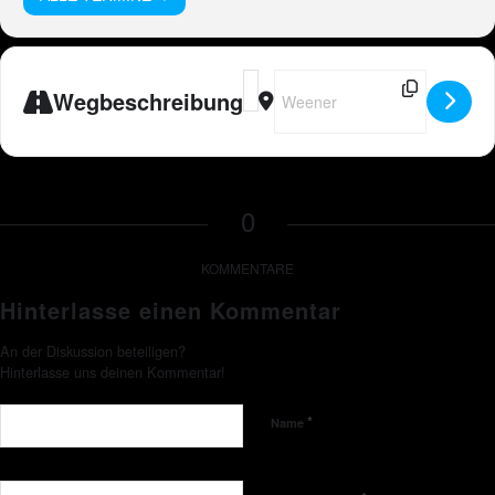
Address - Peter Wackel LIVE in Wee
Destination Address - Peter Wa
Wegbeschreibung
0
KOMMENTARE
Hinterlasse einen Kommentar
An der Diskussion beteiligen?
Hinterlasse uns deinen Kommentar!
*
Name