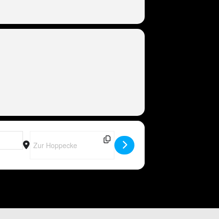
R
Destination Address - Peter Wackel LIVE in Willingen [PrgpW