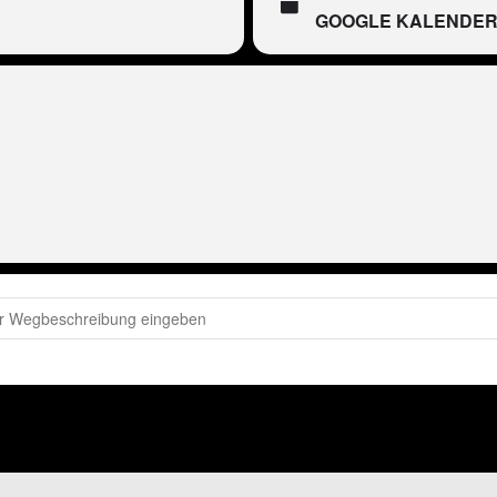
GOOGLE KALENDE
eter Wackel LIVE in Willingen [BYdnQqY1v]