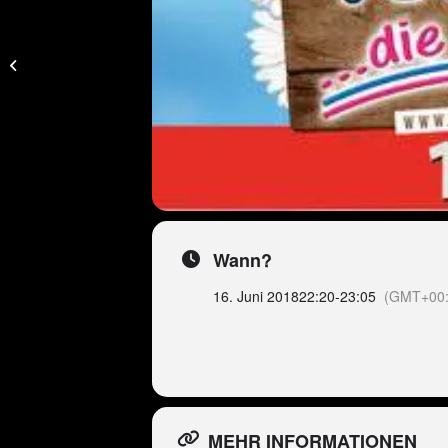
Das Bierkönig Festival
in Bochum – präsentiert
von Peter Wackel
Wann?
16. Juni 2018
22:20
-
23:05
(GMT+00:
MEHR INFORMATIONEN