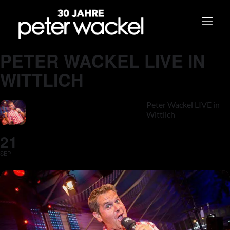
PETER WACKEL LIVE IN
WITTLICH
Peter Wackel LIVE in
Wittlich
21
SEP