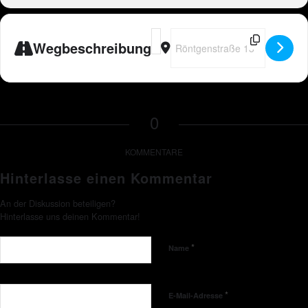
Address - Peter Wackel LIVE in Wittl
Destination Address - Peter Wac
Wegbeschreibung
0
KOMMENTARE
Hinterlasse einen Kommentar
An der Diskussion beteiligen?
Hinterlasse uns deinen Kommentar!
*
Name
*
E-Mail-Adresse