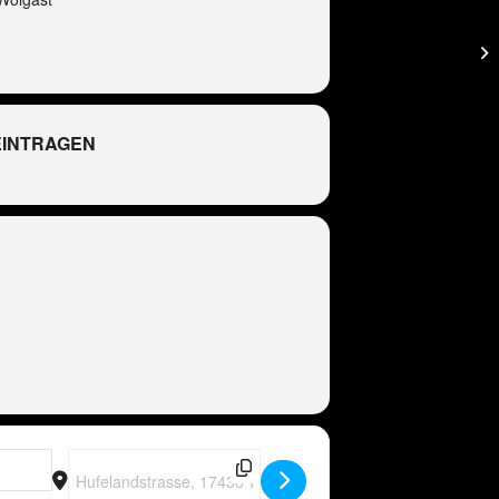
EINTRAGEN
R
Destination Address - Peter Wackel LIVE in Wolgast [zvf8SsB3