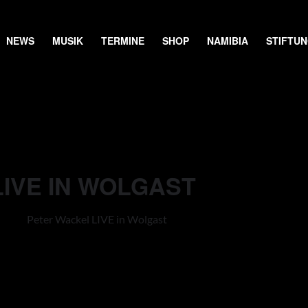
NEWS
MUSIK
TERMINE
SHOP
NAMIBIA
STIFTU
IVE IN WOLGAST
Peter Wackel LIVE in Wolgast