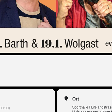
Ort
Sporthalle Hufelandstras
00:00)
Hufelandstrasse, 17438 