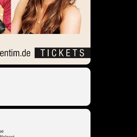
se
Wolgast