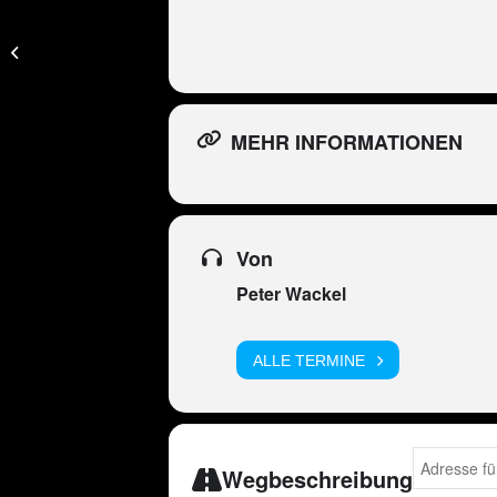
TV Aufzeichnung –
Après Ski Hits RTL II
MEHR INFORMATIONEN
Von
Peter Wackel
ALLE TERMINE
Address - Pe
Wegbeschreibung