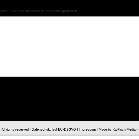
wser für meinen nächsten Kommentar speichern.
ll rights reserved |
Datenschutz laut EU-DSGVO
|
Impressum
| Made by
KaiPioch Media
-