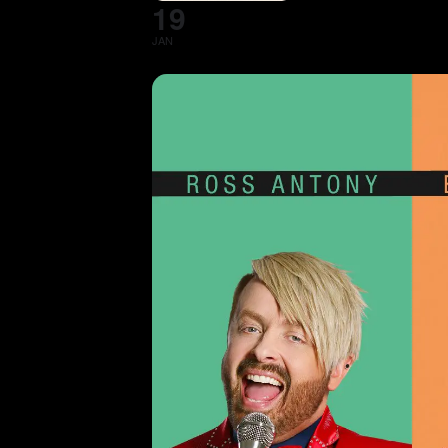
19
JAN