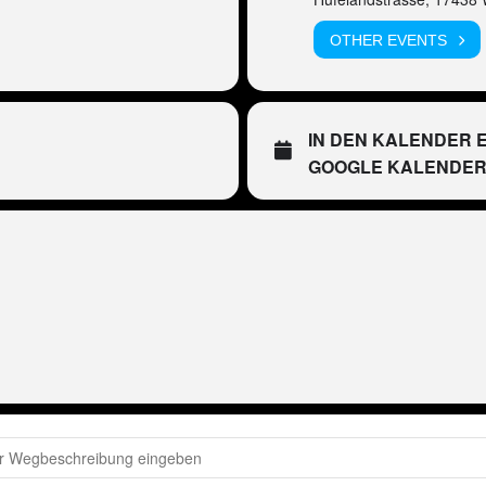
OTHER EVENTS
IN DEN KALENDER 
GOOGLE KALENDE
ter Wackel LIVE in Wolgast [yTlIsovLu]