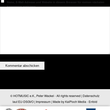
Name, E-Mail-Adresse und Website in diesem Browser für meinen nächsten
Kommentar speichern.
© HOTMUSIC e.K., Peter Wackel - All rights reserved |
Datenschutz
laut EU-DSGVO
|
Impressum
| Made by
KaiPioch Media
-
Enfold
WordPress Theme by Kriesi