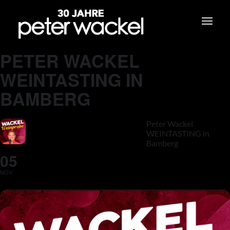
PETER WACKEL
WEINTASTING IN
BAMBERG
Peter Wackel
WEINTASTING in
Bamberg
05
NOV