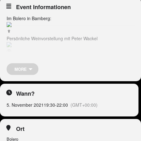
Event Informationen
Im Bolero in Bamberg:
Persönliche Weinvorstellung mit Peter Wackel
am Freitag, 5. November. Ab 19:30 Uhr, Beginn: 20:15 Uhr.
Eintritt: 12€ inkl. kleinen Tapa/Antipasti Teller + 0,1l Wackel-
MORE
Wein
Jetzt reservieren: 0951/5090290
Wann?
5. November 2021
19:30
-
22:00
(GMT+00:00)
Ort
Bolero