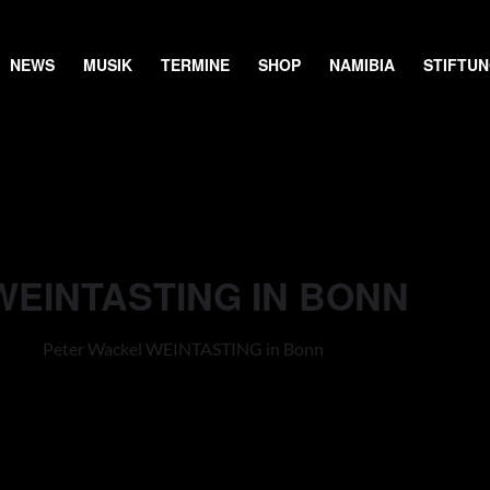
NEWS
MUSIK
TERMINE
SHOP
NAMIBIA
STIFTU
EINTASTING IN BONN
Peter Wackel WEINTASTING in Bonn