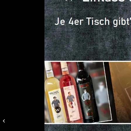
Peter Wackel LIVE im
Bierkönig (Mallorca)