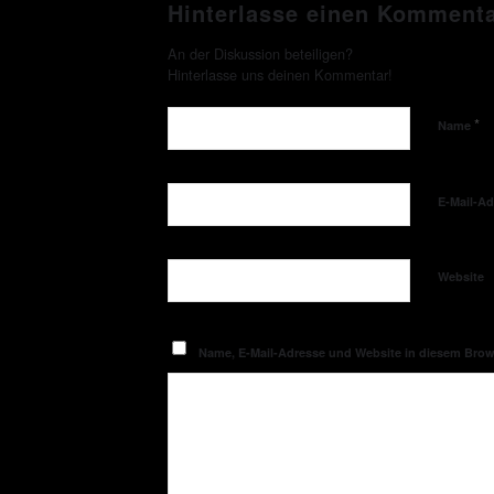
Hinterlasse einen Komment
An der Diskussion beteiligen?
Hinterlasse uns deinen Kommentar!
*
Name
E-Mail-A
Website
Name, E-Mail-Adresse und Website in diesem Bro