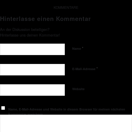
KOMMENTARE
Hinterlasse einen Kommentar
An der Diskussion beteiligen?
Hinterlasse uns deinen Kommentar!
*
Name
*
E-Mail-Adresse
Website
Name, E-Mail-Adresse und Website in diesem Browser für meinen nächsten
Kommentar speichern.