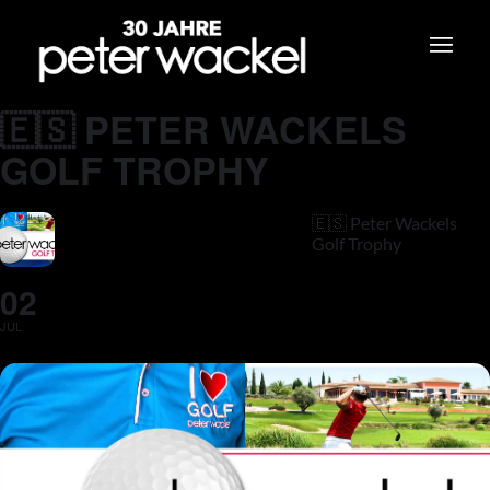
🇪🇸 PETER WACKELS
GOLF TROPHY
🇪🇸 Peter Wackels
Golf Trophy
02
JUL