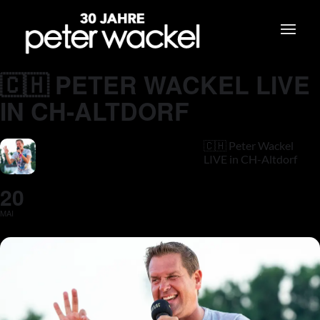
🇨🇭 PETER WACKEL LIVE
IN CH-ALTDORF
🇨🇭 Peter Wackel
LIVE in CH-Altdorf
20
MAI