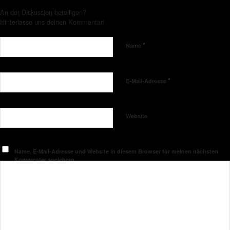
An der Diskussion beteiligen?
Hinterlasse uns deinen Kommentar!
*
Name
*
E-Mail-Adresse
Website
Name, E-Mail-Adresse und Website in diesem Browser für meinen nächsten
Kommentar speichern.