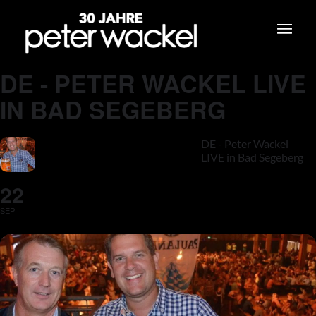
DE - PETER WACKEL LIVE
IN BAD SEGEBERG
DE - Peter Wackel
LIVE in Bad Segeberg
22
SEP