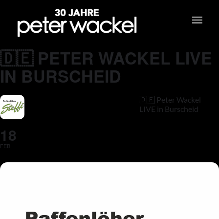
🇩🇪 PETER WACKEL LIVE
IN BURSCHEID
🇩🇪 Peter Wackel
LIVE in Burscheid
18
FEB