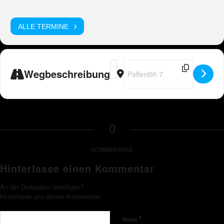
ALLE TERMINE
Address - 🇩🇪 Peter Wackel LIVE in
Destination Address - 🇩🇪 Pet
Wegbeschreibung
0
KOMMENTARE
Hinterlasse einen Kommentar
An der Diskussion beteiligen?
Hinterlasse uns deinen Kommentar!
*
Name