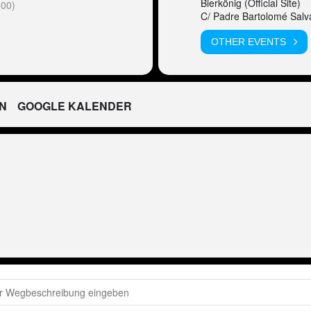
Bierkönig (Official Site)
00)
C/ Padre Bartolomé Salv
OTHER EVENTS
N
GOOGLE KALENDER
SP - Peter Wackel LIVE im Bierkönig (Mallorca) [ZbKBxp84g]