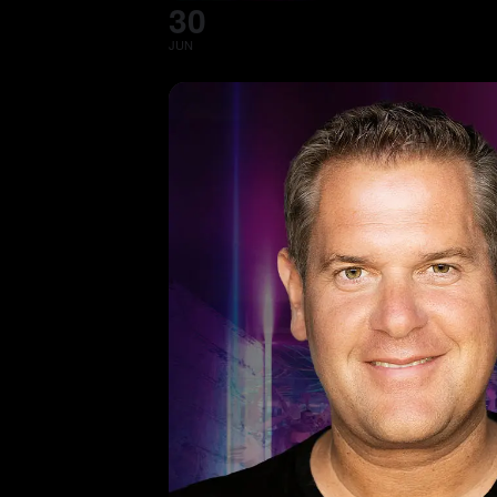
30
JUN