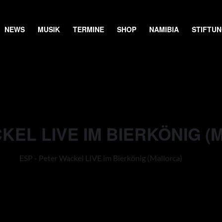
NEWS
MUSIK
TERMINE
SHOP
NAMIBIA
STIFTU
KEL LIVE IM BIERKÖNIG 
ESP - Peter Wackel LIVE im Bierkönig (Mallorca)