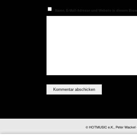
Name, E-Mail-Adresse und Website in diesem Bro
© HOTMUSIC e.K., Peter Wackel - A