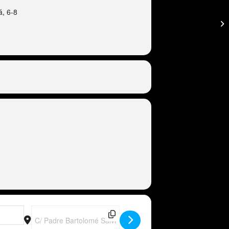
á, 6-8
Destination Address - ESP - Peter Wackel LIVE im Bierkönig (