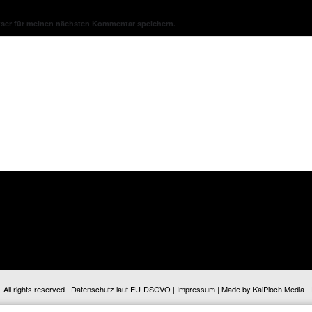
wser für meinen nächsten Kommentar speichern.
ll rights reserved |
Datenschutz laut EU-DSGVO
|
Impressum
| Made by
KaiPioch Media
-