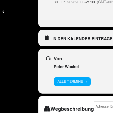
30. Juni 2023
20:00
-
21:00
(GMT+00:
ESP – Peter Wackel
LIVE im Bierkönig
(Mallorca)
IN DEN KALENDER EINTRAGE
Von
Peter Wackel
ALLE TERMINE
Address - E
Wegbeschreibung