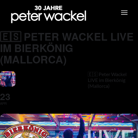
🇪🇸 PETER WACKEL LIVE
IM BIERKÖNIG
(MALLORCA)
🇪🇸 Peter Wackel
LIVE im Bierkönig
(Mallorca)
23
APR