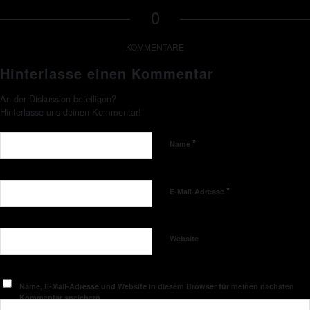
0
KOMMENTARE
Hinterlasse einen Kommentar
An der Diskussion beteiligen?
Hinterlasse uns deinen Kommentar!
*
Name
*
E-Mail-Adresse
Website
Name, E-Mail-Adresse und Website in diesem Browser für meinen nächsten
Kommentar speichern.