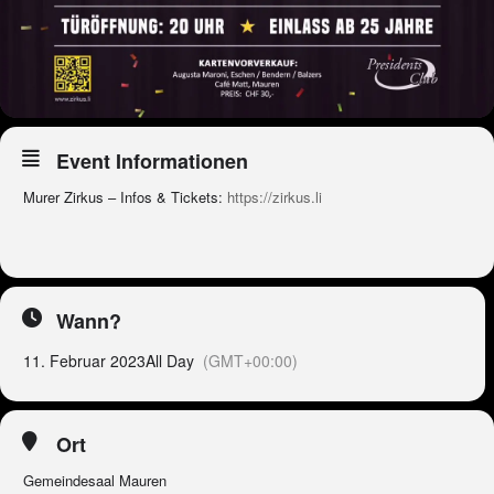
Event Informationen
Murer Zirkus – Infos & Tickets:
https://zirkus.li
Wann?
11. Februar 2023
All Day
(GMT+00:00)
Ort
Gemeindesaal Mauren