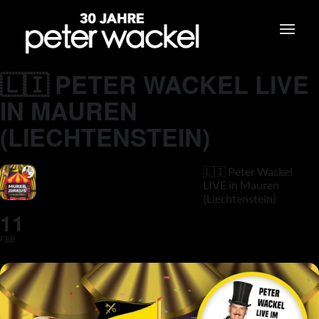
🇱🇮 PETER WACKEL LIVE
IN MAUREN
(LIECHTENSTEIN)
🇱🇮 Peter Wackel
LIVE in Mauren
(Liechtenstein)
11
FEB