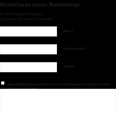
Hinterlasse einen Kommentar
An der Diskussion beteiligen?
Hinterlasse uns deinen Kommentar!
*
Name
*
E-Mail-Adresse
Website
Name, E-Mail-Adresse und Website in diesem Browser für meinen nächsten
Kommentar speichern.