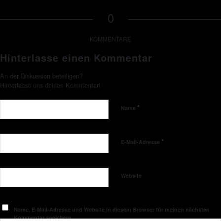
0
KOMMENTARE
Hinterlasse einen Kommentar
An der Diskussion beteiligen?
Hinterlasse uns deinen Kommentar!
*
Name
*
E-Mail-Adresse
Website
Name, E-Mail-Adresse und Website in diesem Browser für meinen nächsten
Kommentar speichern.