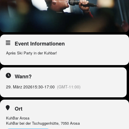
Event Informationen
Après Ski Party in der Kuhbar!
Wann?
29. März 2026
15:30
-
17:00
(GMT-11:00)
Ort
KuhBar Arosa
KuhBar bei der Tschuggenhütte, 7050 Arosa