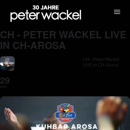
CH - PETER WACKEL LIVE
IN CH-AROSA
CH - Peter Wackel
LIVE in CH-Arosa
29
MÄR