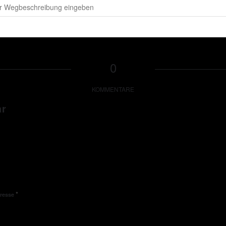
H - Peter Wackel LIVE in CH-Arosa [2Y9ma2fkx]
0
KOMMENTARE
ar
*
dresse