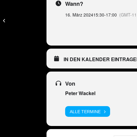
Wann?
16. März 2024
15:30
-
17:00
(GMT-11
CH – Peter Wackel
LIVE in CH-Arosa
IN DEN KALENDER EINTRAGE
Von
Peter Wackel
ALLE TERMINE