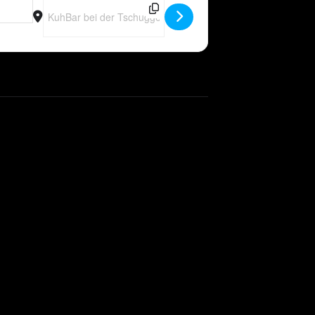
Destination Address - CH - Peter Wackel LIVE in CH-Arosa [gc