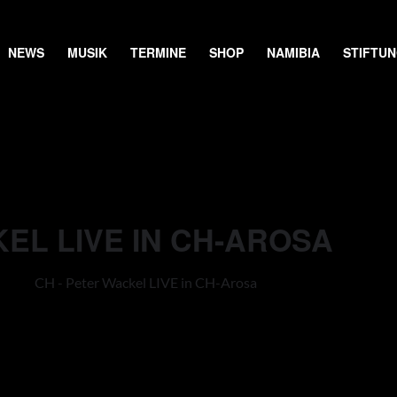
NEWS
MUSIK
TERMINE
SHOP
NAMIBIA
STIFTU
KEL LIVE IN CH-AROSA
CH - Peter Wackel LIVE in CH-Arosa