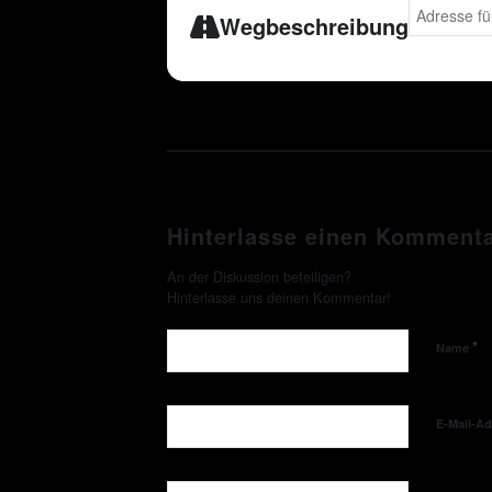
Address - C
Wegbeschreibung
Hinterlasse einen Komment
An der Diskussion beteiligen?
Hinterlasse uns deinen Kommentar!
*
Name
E-Mail-A