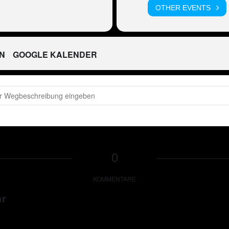
OTHER EVENTS
N
GOOGLE KALENDER
H - Peter Wackel LIVE in Tuggen [SQVEyzADr]
0
KOMMENTARE
ar