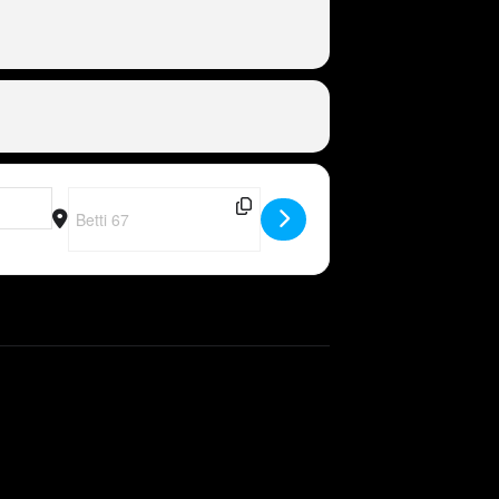
Destination Address - CH - Peter Wackel LIVE in Tuggen [jADq