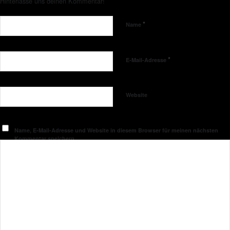
Hinterlasse uns deinen Kommentar!
*
Name
*
E-Mail-Adresse
Website
Name, E-Mail-Adresse und Website in diesem Browser für meinen nächsten
Kommentar speichern.