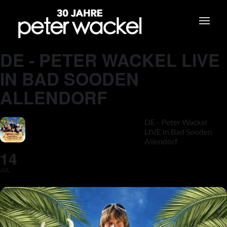
DE - PETER WACKEL LIVE
IN BAD SOODEN
ALLENDORF
DE - Peter Wackel
LIVE in Bad Sooden
Allendorf
14
JUL