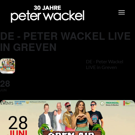
DE - PETER WACKEL LIVE
IN GREVEN
DE - Peter Wackel
LIVE in Greven
28
JUN