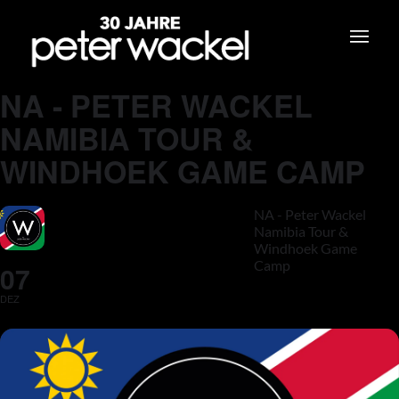
NA - PETER WACKEL
NAMIBIA TOUR &
WINDHOEK GAME CAMP
NA - Peter Wackel
Namibia Tour &
Windhoek Game
Camp
07
DEZ