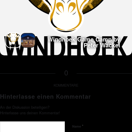
Windhoek Game Camp by
Peter Wackel
0
KOMMENTARE
Hinterlasse einen Kommentar
An der Diskussion beteiligen?
Hinterlasse uns deinen Kommentar!
*
Name