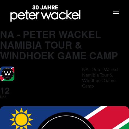
NA - PETER WACKEL
NAMIBIA TOUR &
WINDHOEK GAME CAMP
NA - Peter Wackel
Namibia Tour &
Windhoek Game
Camp
12
DEZ