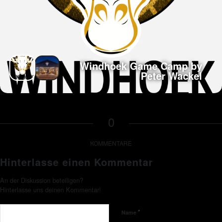
Windhoek Game Camp by
Peter Wackel
0
KOMMENTARE
Hinterlasse einen Kommentar
An der Diskussion beteiligen?
Hinterlasse uns deinen Kommentar!
*
Name