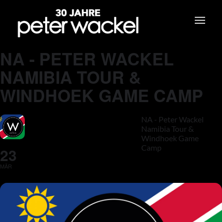
NA - PETER WACKEL
NAMIBIA TOUR &
WINDHOEK GAME CAMP
NA - Peter Wackel
Namibia Tour &
Windhoek Game
Camp
23
MÄR