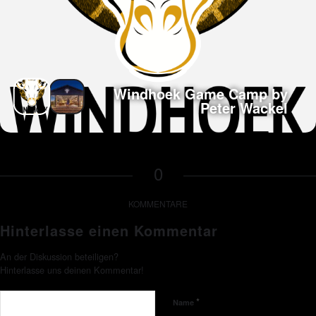
Windhoek Game Camp by
Peter Wackel
0
KOMMENTARE
Hinterlasse einen Kommentar
An der Diskussion beteiligen?
Hinterlasse uns deinen Kommentar!
*
Name